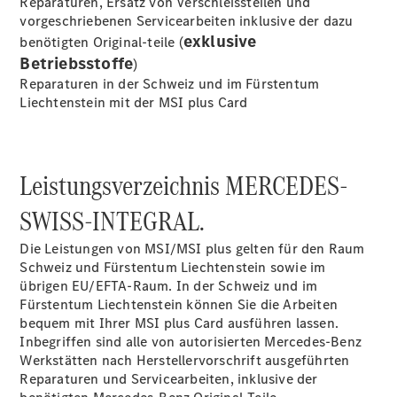
Reparaturen, Ersatz von Verschleissteilen und
Camping-
vorgeschriebenen Servicearbeiten inklusive der dazu
Zubehör
exklusive
benötigten Original-teile (
Betriebsstoffe
)
Servicetermin
Reparaturen in der Schweiz und im Fürstentum
buchen
Liechtenstein mit der MSI plus Card
Leistungsverzeichnis MERCEDES-
SWISS-INTEGRAL.
Die Leistungen von MSI/MSI plus gelten für den Raum
Schweiz und Fürstentum Liechtenstein sowie im
Über uns
übrigen EU/EFTA-Raum. In der Schweiz und im
Fürstentum Liechtenstein können Sie die Arbeiten
bequem mit Ihrer MSI plus Card ausführen lassen.
Inbegriffen sind alle von autorisierten Mercedes-Benz
Werkstätten nach Herstellervorschrift ausgeführten
Reparaturen und Servicearbeiten, inklusive der