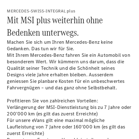
SWISS-
INTEGRAL
MERCEDES-SWISS-INTEGRAL plus
ServiceCare
Mit MSI plus weiterhin ohne
Mercedes-
Bedenken unterwegs.
Benz
QualityService
Machen Sie sich um Ihren Mercedes-Benz keine
Original-
Gedanken. Das tun wir für Sie.
Teile &
Mit Ihrem Mercedes-Benz fahren Sie ein Automobil von
Zubehör
besonderem Wert. Wir kümmern uns darum, dass die
Qualität seiner Technik und die Schönheit seines
Designs viele Jahre erhalten bleiben. Ausserdem
geniessen Sie planbare Kosten für ein unbeschwertes
Fahrvergnügen – und das ganz ohne Selbstbehalt.
Profitieren Sie von zahlreichen Vorteilen:
Verlängerung der MSI-Dienstleistung bis zu 7 Jahre oder
200’000 km (es gilt das zuerst Erreichte)
Für unsere eVans gilt eine maximal mögliche
Ersatzteile
Laufleistung von 7 Jahre oder 160'000 km (es gilt das
Reifen und
zuerst Erreichte)
Kompletträder