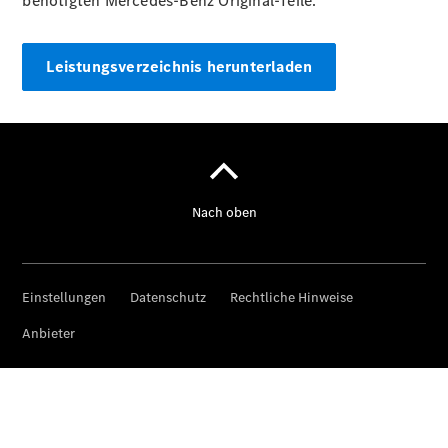
benötigten Mercedes-Benz Original-Teile.
Standort &
Öffnungszeiten
Ansprechpartner
Leistungsverzeichnis herunterladen
Unternehmen
Jobs &
Karriere
Kontaktformular
Servicetermin
buchen